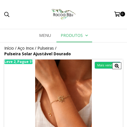
0
MENU
PRODUTOS
Início
/
Aço Inox
/
Pulseiras
/
Pulseira Solar Ajustável Dourado
Leve 2, Pague 1!
Le
Mais vendido!