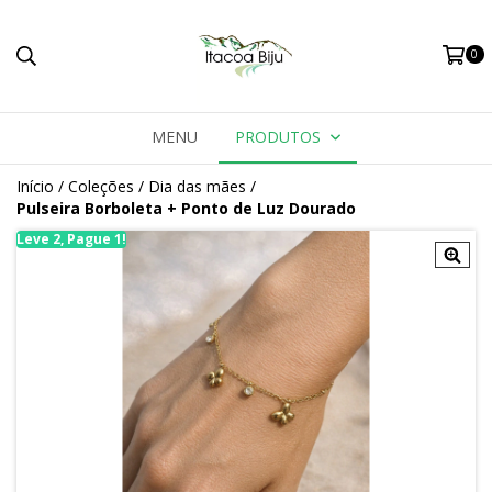
0
MENU
PRODUTOS
Início
/
Coleções
/
Dia das mães
/
Pulseira Borboleta + Ponto de Luz Dourado
Leve 2, Pague 1!
Le