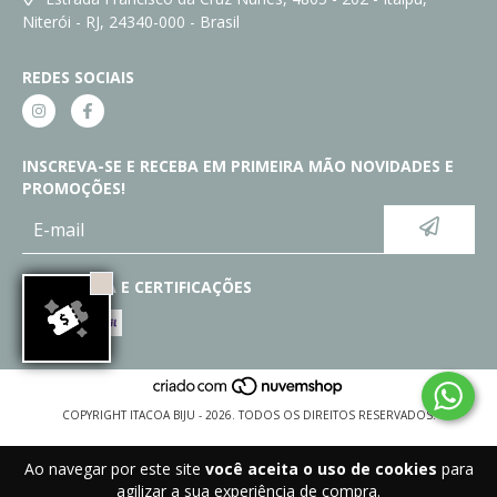
Niterói - RJ, 24340-000 - Brasil
REDES SOCIAIS
INSCREVA-SE E RECEBA EM PRIMEIRA MÃO NOVIDADES E
PROMOÇÕES!
SEGURANÇA E CERTIFICAÇÕES
COPYRIGHT ITACOA BIJU - 2026. TODOS OS DIREITOS RESERVADOS.
Ao navegar por este site
você aceita o uso de cookies
para
agilizar a sua experiência de compra.