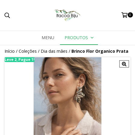
0
MENU
PRODUTOS
Início
/
Coleções
/
Dia das mães
/
Brinco Flor Organico Prata
Leve 2, Pague 1!
Le