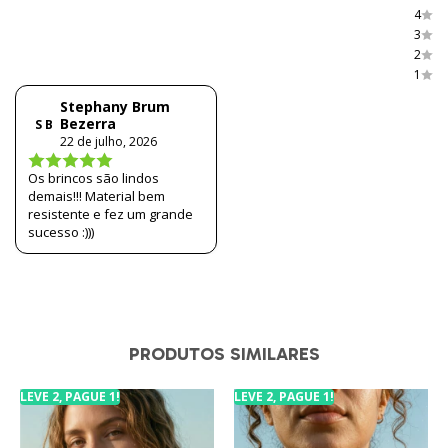
4
3
2
1
Stephany Brum
Bezerra
S B
22 de julho, 2026
Os brincos são lindos
demais!!! Material bem
resistente e fez um grande
sucesso :)))
PRODUTOS SIMILARES
LEVE 2, PAGUE 1!
LEVE 2, PAGUE 1!