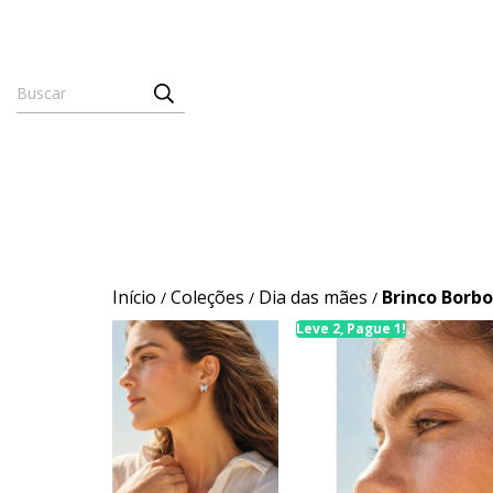
Início
Coleções
Dia das mães
Brinco Borb
/
/
/
Leve 2, Pague 1!