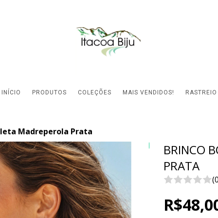
INÍCIO
PRODUTOS
COLEÇÕES
MAIS VENDIDOS!
RASTREIO
oleta Madreperola Prata
Leve 2, Pague 1!
BRINCO 
PRATA
(
R$48,0