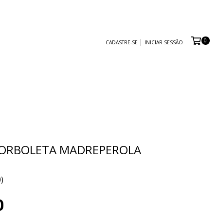
0
CADASTRE-SE
INICIAR SESSÃO
Leve 2, Pague 1!
BORBOLETA MADREPEROLA
0)
0