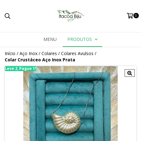
0
MENU
PRODUTOS
Início
/
Aço Inox
/
Colares
/
Colares Avulsos
/
Colar Crustáceo Aço Inox Prata
Leve 2, Pague 1!
Le